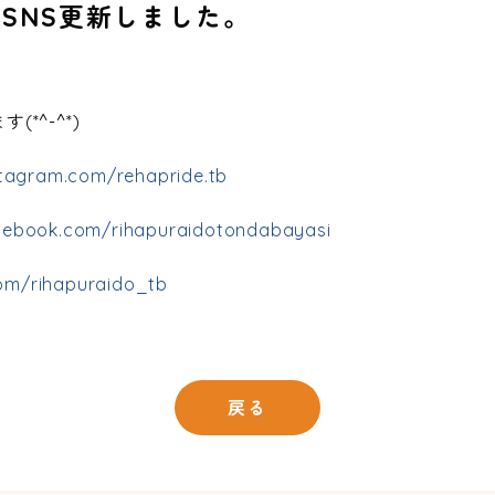
SNS更新しました。
*^-^*)
stagram.com/rehapride.tb
cebook.com/rihapuraidotondabayasi
com/rihapuraido_tb
戻る